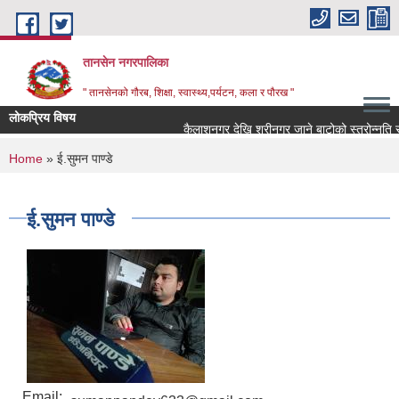
Skip to main content
तानसेन नगरपालिका
" तानसेनको गौरब, शिक्षा, स्वास्थ्य,पर्यटन, कला र पौरख "
लोकप्रिय विषय
You are here
Home
» ई.सुमन पाण्डे
ई.सुमन पाण्डे
Email: