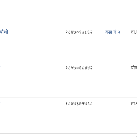
चौथो
९८४७०९७८६२
वडा नं ५
ता.
र
९८५७०६८४४२
योज
र
९८४७३७१७८८
ता.