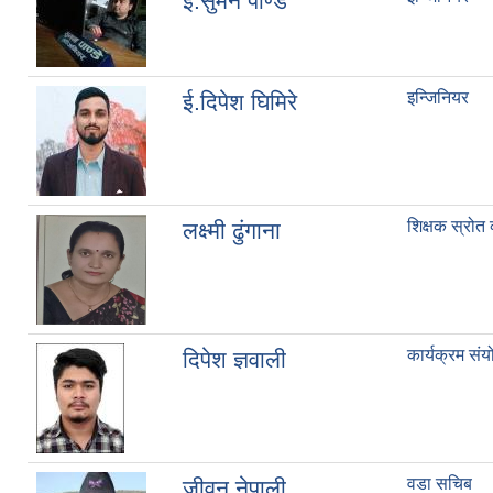
ई.सुमन पाण्डे
इन्जिनियर
ई.दिपेश घिमिरे
शिक्षक स्रोत व
लक्ष्मी ढुंगाना
कार्यक्रम संय
दिपेश ज्ञवाली
वडा सचिब
जीवन नेपाली