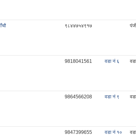
ाँचौ
९८४४७५४९१७
पं
9818041561
वडा नं ६
वड
9864566208
वडा नं ९
वड
9847399655
वडा नं १०
वड