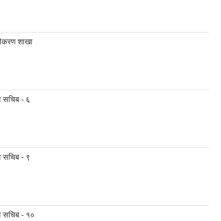
जीकरण शाखा
ा सचिब - ६
ा सचिब - ९
ा सचिब - १०