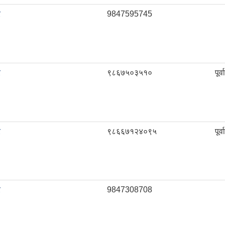
र
9847595745
र
९८६७५०३५१०
पूर
र
९८६६७१२४०९५
पूर
र
9847308708