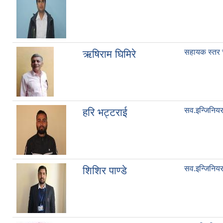
सहायक स्तर 
ऋषिराम घिमिरे
सव.इन्जिनिय
हरि भट्टराई
सव.इन्जिनिय
शिशिर पाण्डे