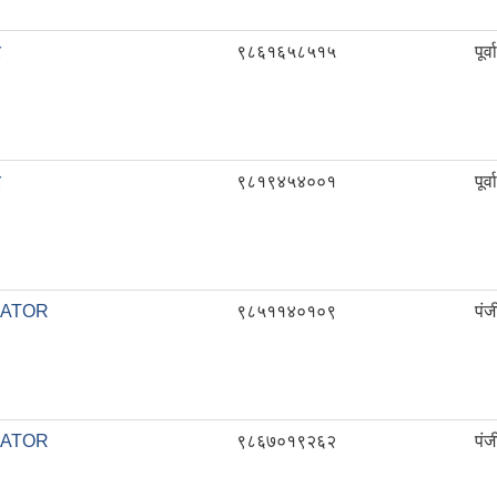
र
९८६१६५८५१५
पूर
र
९८१९४५४००१
पूर
RATOR
९८५११४०१०९
पं
RATOR
९८६७०१९२६२
पं