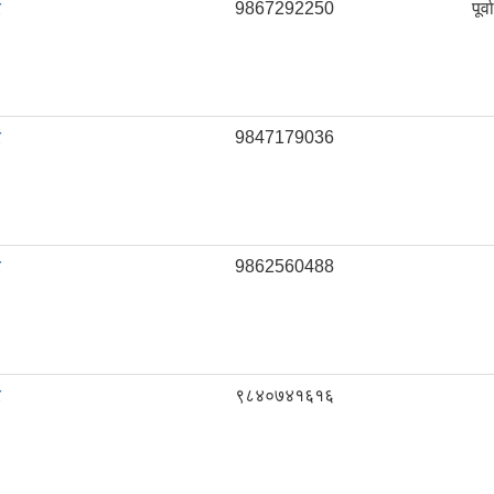
र
9867292250
पूर
र
9847179036
र
9862560488
र
९८४०७४१६१६