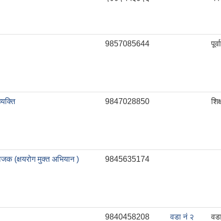
9857085644
पूर
्यक्ति
9847028850
शिक
ोजक (क्षयरोग मुक्त अभियान )
9845635174
9840458208
वडा नं २
वड