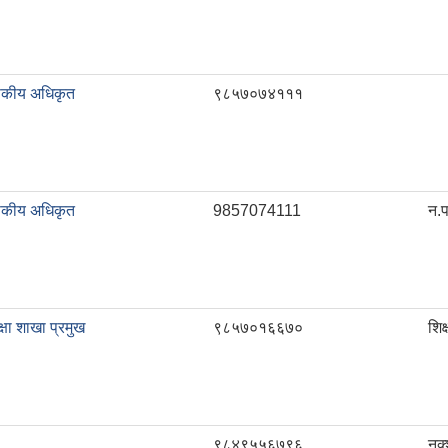
ासकीय अधिकृत
९८५७०७४१११
ासकीय अधिकृत
9857074111
न.प
्षा शाखा प्रमुख
९८५७०१६६७०
शिक
९८४९५५६७९६
नक्