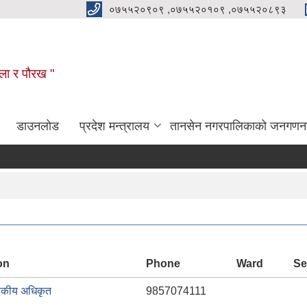
०७५५२०९०९ ,०७५५२०१०९ ,०७५५२०८९३
कला र पौरख "
डाउनलोड
प्रदेश मन्त्रालय
तानसेन नगरपालिकाको जनगणन
on
Phone
Ward
Se
ासकीय अधिकृत
9857074111