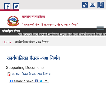
Skip to main content
तानसेन नगरपालिका
" तानसेनको गौरब, शिक्षा, स्वास्थ्य,पर्यटन, कला र पौरख "
लोकप्रिय विषय
कैलाशनगर देखि श्रीनगर जाने बाटोको स्तरोन्नति सडक बत्ति तथा सौन्
You are here
Home
» कार्यपालिका बैठक -१७ निर्णय
कार्यपालिका बैठक -१७ निर्णय
Supporting Documents:
कार्यपालिका बैठक -१७ निर्णय