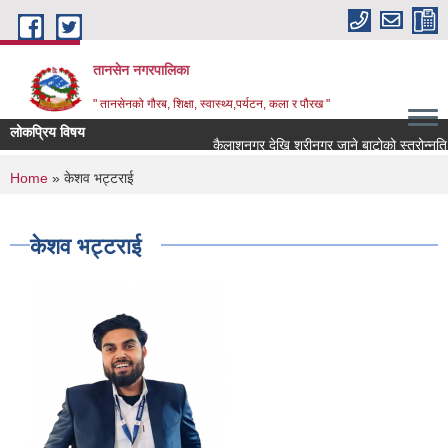
Skip to main content
तानसेन नगरपालिका
" तानसेनको गौरब, शिक्षा, स्वास्थ्य,पर्यटन, कला र पौरख "
लोकप्रिय विषय
You are here
Home
» केशव भट्टराई
केशव भट्टराई