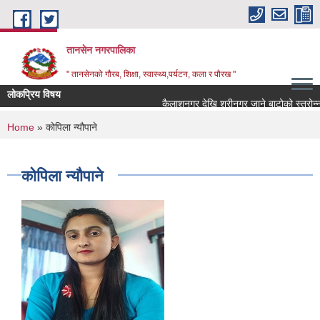
Skip to main content
तानसेन नगरपालिका
" तानसेनको गौरब, शिक्षा, स्वास्थ्य,पर्यटन, कला र पौरख "
लोकप्रिय विषय
You are here
Home
» कोपिला न्यौपाने
कोपिला न्यौपाने