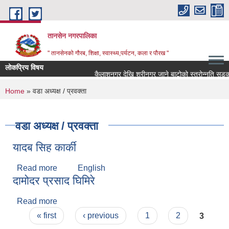
Skip to main content
तानसेन नगरपालिका
" तानसेनको गौरब, शिक्षा, स्वास्थ्य,पर्यटन, कला र पौरख "
लोकप्रिय विषय
You are here
Home
» वडा अध्यक्ष / प्रवक्ता
वडा अध्यक्ष / प्रवक्ता
यादब सिह कार्की
Read more
about यादब सिह कार्की
English
दामोदर प्रसाद घिमिरे
Read more
about दामोदर प्रसाद घिमिरे
Pages
« first
‹ previous
1
2
3