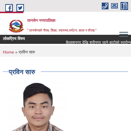
Skip to main content
तानसेन नगरपालिका
" तानसेनको गौरब, शिक्षा, स्वास्थ्य,पर्यटन, कला र पौरख "
लोकप्रिय विषय
You are here
Home
» प्रविन सारु
प्रविन सारु