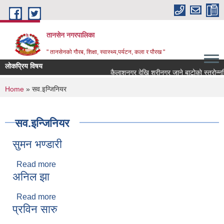
Skip to main content
तानसेन नगरपालिका
" तानसेनको गौरब, शिक्षा, स्वास्थ्य,पर्यटन, कला र पौरख "
लोकप्रिय विषय
You are here
Home
» सव.इन्जिनियर
सव.इन्जिनियर
सुमन भण्डारी
Read more
about सुमन भण्डारी
अनिल झा
Read more
about अनिल झा
प्रविन सारु