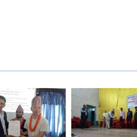
 construction of
ity's profile