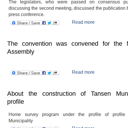
The legislators, who were passed on consensus publ
discussing the second meeting, discussed the publication
press conference.
Read more
about Press 
Second Town A
The convention was convened for the M
Assembly
Read more
about The co
convened for 
Assembly
About the construction of Tansen Munic
profile
Home survey program under the profile of profile
Municipality