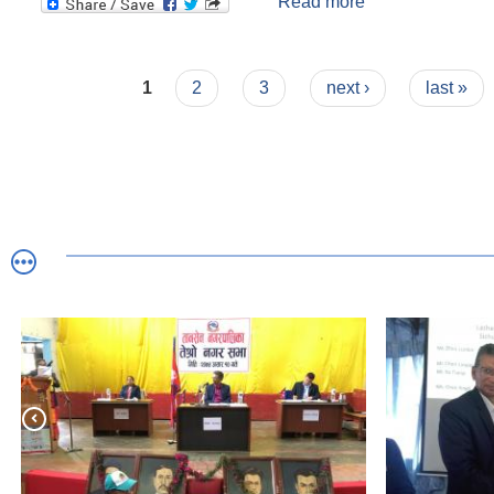
Read more
about About the
Tansen Municipal
Pages
1
2
3
next ›
last »