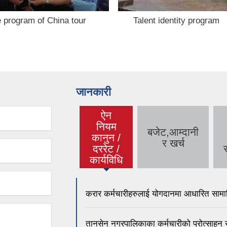
program of China tour
Talent identity program
जानकारी
ऐन
नियम
बजेट,आम्दानी
कानुन /
(active
र खर्च
दररेट /
स
tab)
कार्यविधि
करार कर्मचारीहरुलाई योगदानमा आधारित सामाज
तानसेन नगरपालिकाका कर्मचारीको प्रोत्साहन 