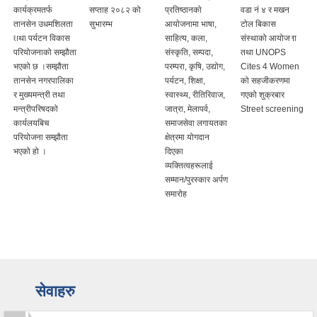
कार्यक्रमतर्फ
सप्ताह २०८२ को
प्रतिष्ठानकाे
वडा नं ४ र मखन
तानसेन उधमशिलता
सुभारम्भ
आयाेजनामा भाषा,
टोल बिकास
तथा पर्यटन विकास
साहित्य, कला,
संस्थाको आयोजना
परियोजनाको सम्झौता
संस्कृति, सम्पदा,
तथा UNOPS
भएको छ ।सम्झौता
परम्परा, कृषि, उद्योग,
Cites 4 Women
तानसेन नगरपालिका
पर्यटन, शिक्षा,
को सहजीकरणमा
र मुख्यमन्त्री तथा
स्वास्थ्य, रीतिरिवाज,
गएको शुक्रबार
मन्त्रीपरिषदको
जात्रा, मेलापर्व,
Street screening
कार्यलयबिच
समाजसेवा लगायतका
परियोजना सम्झौता
क्षेत्रमा योगदान
भएको हो ।
दिएका
व्यक्तित्वहरूलाई
सम्मान/पुरस्कार अर्पण
समारोह
सेवाहरु