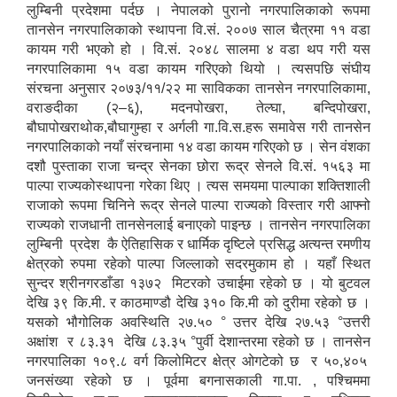
लुम्बिनी प्रदेशमा पर्दछ । नेपालको पुरानो नगरपालिकाको रूपमा
तानसेन नगरपालिकाको स्थापना वि.सं. २००७ साल चैत्रमा ११ वडा
कायम गरी भएको हो । वि.सं. २०४८ सालमा ४ वडा थप गरी यस
नगरपालिकामा १५ वडा कायम गरिएको थियो । त्यसपछि संघीय
संरचना अनुसार २०७३/११/२२ मा साविकका तानसेन नगरपालिकामा,
वराङदीका (२–६), मदनपोखरा, तेल्घा, बन्दिपोखरा,
बौघापोखराथोक,बौघागुम्हा र अर्गली गा.वि.स.हरू समावेस गरी तानसेन
नगरपालिकाको नयाँ संरचनामा १४ वडा कायम गरिएको छ । सेन वंशका
दशौ पुस्ताका राजा चन्द्र सेनका छोरा रूद्र सेनले वि.सं. १५६३ मा
पाल्पा राज्यकोस्थापना गरेका थिए । त्यस समयमा पाल्पाका शक्तिशाली
राजाको रूपमा चिनिने रूद्र सेनले पाल्पा राज्यको विस्तार गरी आफ्नो
राज्यको राजधानी तानसेनलाई बनाएको पाइन्छ । तानसेन नगरपालिका
लुम्बिनी प्रदेश कै ऐतिहासिक र धार्मिक दृष्टिले प्रसिद्ध अत्यन्त रमणीय
क्षेत्रको रुपमा रहेको पाल्पा जिल्लाको सदरमुकाम हो । यहाँ स्थित
सुन्दर श्रीनगरडाँडा १३७२ मिटरको उचाईमा रहेको छ । यो बुटवल
देखि ३९ कि.मी. र काठमाण्डौ देखि ३१० कि.मी को दुरीमा रहेको छ ।
यसको भौगोलिक अवस्थिति २७.५० ° उत्तर देखि २७.५३ °उत्तरी
अक्षांश र ८३.३१ देखि ८३.३५ °पुर्वी देशान्तरमा रहेको छ । तानसेन
नगरपालिका १०९‍.८ वर्ग किलोमिटर क्षेत्र ओगटेको छ र ५०,४०५
जनसंख्या रहेको छ । पूर्वमा बगनासकाली गा.पा. , पश्चिममा