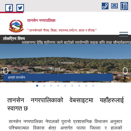
Skip to main content
तानसेन नगरपालिका
" तानसेनको गौरब, शिक्षा, स्वास्थ्य,पर्यटन, कला र पौरख "
लोकप्रिय विषय
कैलाशनगर देखि श्
हाम्रो तानसेन
तानसेन
रानीमहल
तानसेन नगर कार्यपालिका कार्यालय
शितल पाटि , तानसेन
अर्गली दरबार ,ता.न.पा -१४
अमरनारायण मन्दिर, ता.न.पा -२
Night view - Tansen
भगवती मन्दिर
तानसेन नगरपालिकाको वेबसाइटमा यहाँहरुलाई
स्वागत छ
तानसेन नगरपालिका नेपालको पुरानो प्रशासनिक विभाजन अनुसार
पश्चिमाञ्चल विकास क्षेत्र अन्तर्गत पाल्पा जिल्ला र हालको