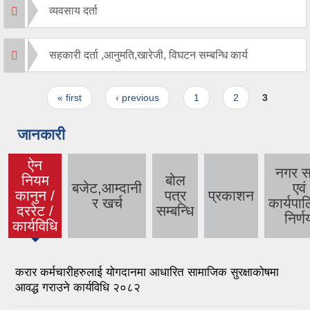
व्यवसाय दर्ता
सहकारी दर्ता ,आनुमति,खारेजी, विघटन सम्बन्धि कार्य
Pages
« first
‹ previous
1
2
3
जानकारी
ऐन
नगर स
नियम
बोल
बजेट,आम्दानी
एवं
कानुन /
पत्र
प्रकाशन
(active
र खर्च
कार्यपा
दररेट /
सम्बन्धि
tab)
निर्ण
कार्यविधि
करार कर्मचारीहरुलाई योगदानमा आधारित सामाजिक सुरक्षाकोषमा
आवद्ध गराउने कार्यविधि २०८२